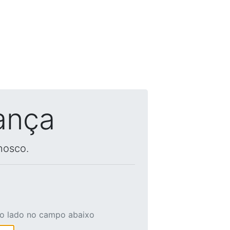
ança
nosco.
ao lado no campo abaixo