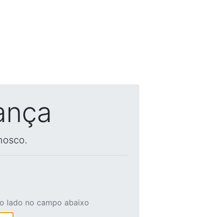
ança
nosco.
ao lado no campo abaixo