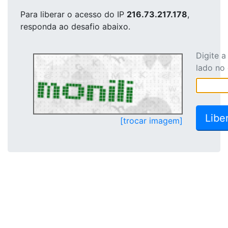
Para liberar o acesso
do IP
216.73.217.178
,
responda ao desafio abaixo.
Digite 
lado no
[trocar imagem]