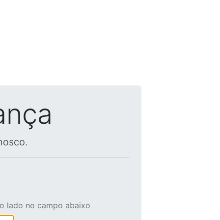
ança
nosco.
ao lado no campo abaixo