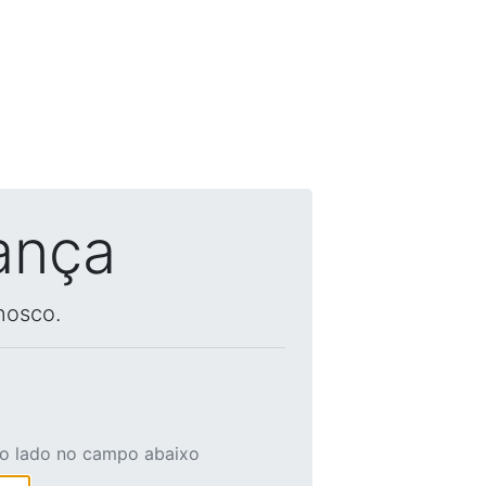
ança
nosco.
ao lado no campo abaixo