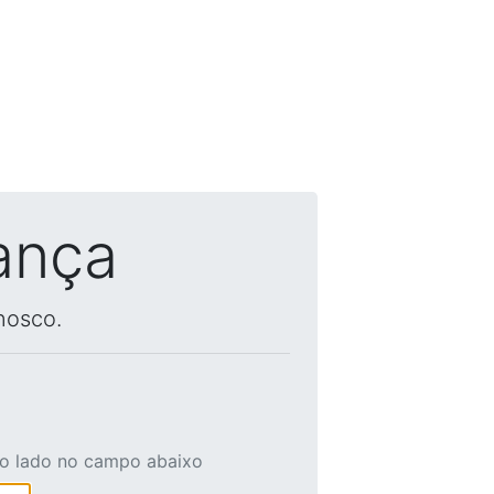
ança
nosco.
ao lado no campo abaixo