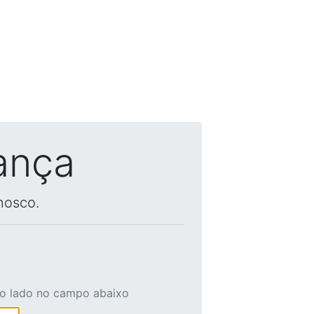
ança
nosco.
ao lado no campo abaixo